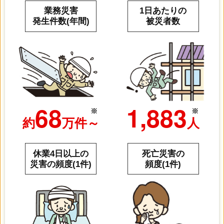
業務災害
1日あたりの
発生件数(年間)
被災者数
68
1,883
※
※
約
万件～
人
休業4日以上の
死亡災害の
災害の頻度(1件)
頻度(1件)