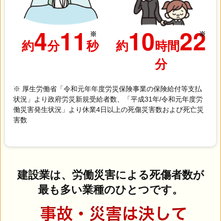
4
11
10
22
※
※
約
分
秒
約
時間
分
※ 厚生労働省「令和元年年度労災保険事業の保険給付等支払
状況」より政府労災新規受給者数、「平成31年/令和元年度労
働災害発生状況」より休業4日以上の死傷災害数および死亡災
害数
建設業は、労働災害による死傷者数が
最も多い業種のひとつです。